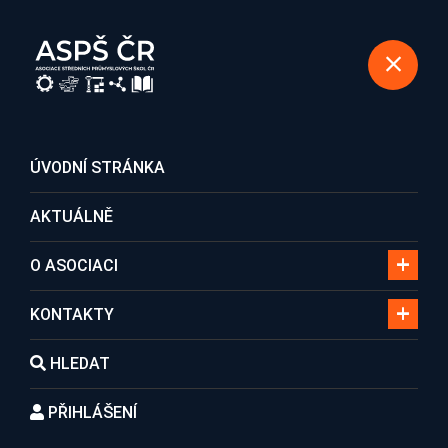
REGISTRACE DO ASOCIACE
ÚVODNÍ STRÁNKA
AKTUÁLNĚ
Hledání
O ASOCIACI
KONTAKTY
Domů
Hledání
HLEDAT
PŘIHLÁŠENÍ