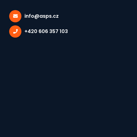
info@asps.cz
+420 606 357 103
Poděkování Ing. Jiřímu
Zajíčkovi