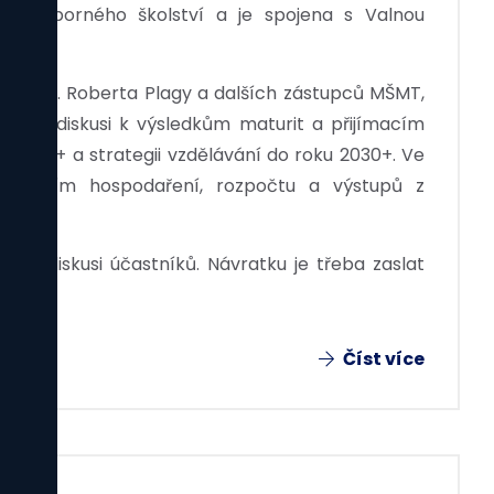
je odborného školství a je spojena s Valnou
tví Ing. Roberta Plagy a dalších zástupců MŠMT,
ukou, diskusi k výsledkům maturit a přijímacím
smus+ a strategii vzdělávání do roku 2030+. Ve
ednáním hospodaření, rozpočtu a výstupů z
lní diskusi účastníků. Návratku je třeba zaslat
Číst více