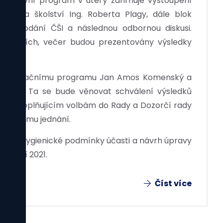
. Hlavní program v úterý zahrnuje vystoupení
inistra školství Ing. Roberta Plagy, dále blok
u v podání ČŠI a následnou odbornou diskusi.
 sekcích, večer budou prezentovány výsledky
1.
ému Operačnímu programu Jan Amos Komenský a
PŠ ČR. Ta se bude věnovat schválení výsledků
2022, doplňujícím volbám do Rady a Dozorčí rady
ční formu jednání.
kyny, hygienické podmínky účasti a návrh úpravy
9. září 2021.
Číst více