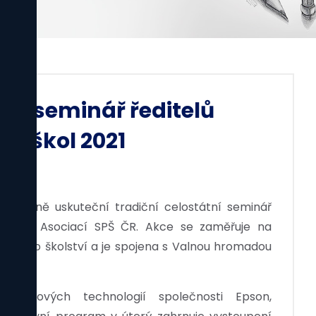
ní seminář ředitelů
h škol 2021
vě Mlýně uskuteční tradiční celostátní seminář
ořádaný Asociací SPŠ ČR. Akce se zaměřuje na
orného školství a je spojena s Valnou hromadou
výukových technologií společnosti Epson,