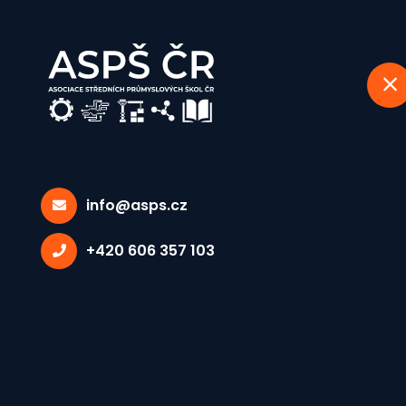
info@asps.cz
Aktuálně
+420 606 357 103
Domů
Aktuálně