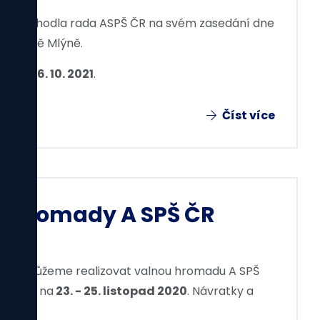
uaci rozhodla rada ASPŠ ČR na svém zasedání dne
ndlerově Mlýně.
4. 10. – 6. 10. 2021
.
Číst více
é hromady A SPŠ ČR
020 nemůžeme realizovat valnou hromadu A SPŠ
jednali na
23. - 25. listopad 2020
. Návratky a