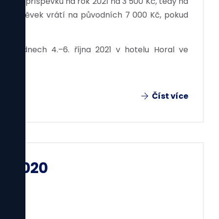
ského příspěvku na rok 2021 na 3 500 Kč, tedy na
se příspěvek vrátí na původních 7 000 Kč, pokud
í ve dnech 4.–6. října 2021 v hotelu Horal ve
Číst více
y 2020