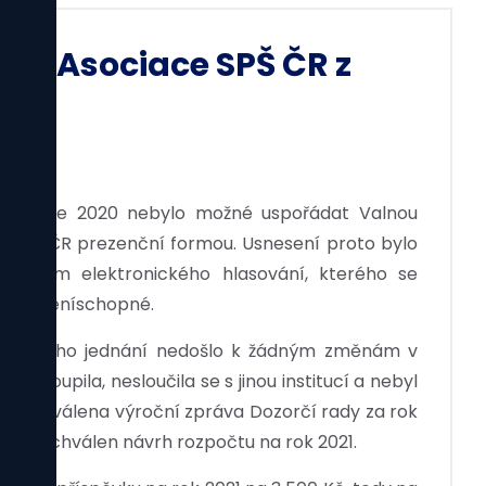
dy Asociace SPŠ ČR z
ci v roce 2020 nebylo možné uspořádat Valnou
škol ČR prezenční formou. Usnesení proto bylo
nictvím elektronického hlasování, kterého se
lo usnášeníschopné.
osledního jednání nedošlo k žádným změnám v
ystoupila, nesloučila se s jinou institucí a nebyl
a a schválena výroční zpráva Dozorčí rady za rok
 byl schválen návrh rozpočtu na rok 2021.