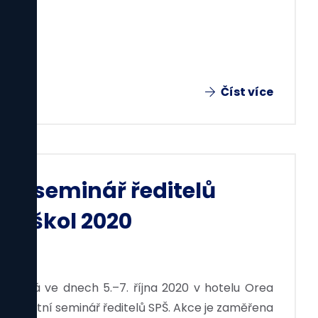
Číst více
ní seminář ředitelů
ch škol 2020
pořádá ve dnech 5.–7. října 2020 v hotelu Orea
celostátní seminář ředitelů SPŠ. Akce je zaměřena