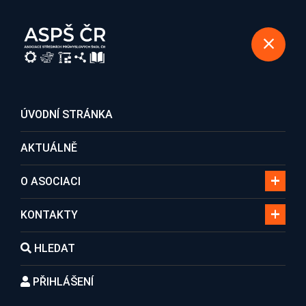
REGISTRACE DO ASOCIACE
ÚVODNÍ STRÁNKA
AKTUÁLNĚ
Lidé
O ASOCIACI
KONTAKTY
Domů
Lidé
Ing. Jaroslav Zatloukal
HLEDAT
PŘIHLÁŠENÍ