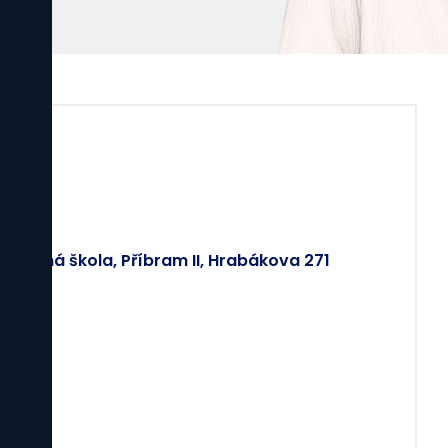
č
odborná škola, Příbram II, Hrabákova 271