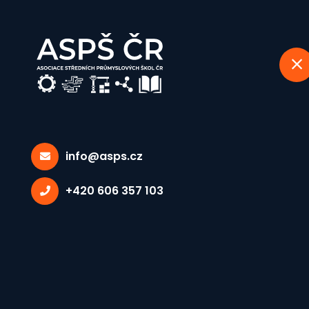
info@asps.cz
Lidé
+420 606 357 103
Domů
Lidé
PaedDr. Tomáš Hlaváč