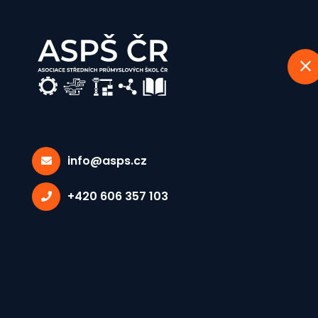
info@asps.cz
Lidé
+420 606 357 103
Domů
Lidé
Mgr. et. Mgr. Jan Škoda