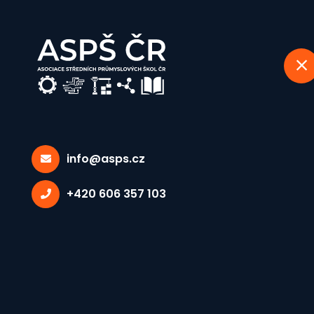
info@asps.cz
Lidé
+420 606 357 103
Domů
Lidé
Ing. Miloš Říha