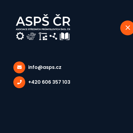
info@asps.cz
Lidé
+420 606 357 103
Domů
Lidé
Ing. Andrea Ondrušová