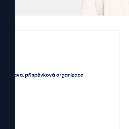
vá
í, Ostrava, příspěvková organizace
a