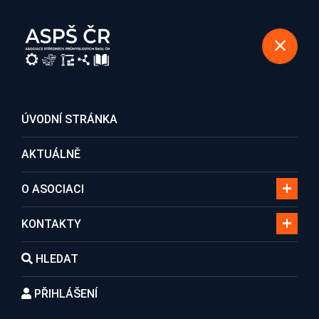
REGISTRACE DO ASOCIACE
ÚVODNÍ STRÁNKA
AKTUÁLNĚ
Lidé
O ASOCIACI
KONTAKTY
Domů
Lidé
Mgr. Petr Pavlůsek
HLEDAT
PŘIHLÁŠENÍ