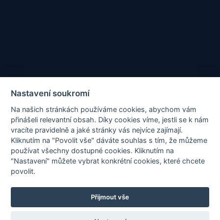
Odeslat zprávu
Nastavení soukromí
Na našich stránkách používáme cookies, abychom vám
přinášeli relevantní obsah. Díky cookies víme, jestli se k nám
vracíte pravidelně a jaké stránky vás nejvíce zajímají.
Kliknutím na "Povolit vše" dáváte souhlas s tím, že můžeme
používat všechny dostupné cookies. Kliknutím na
"Nastavení" můžete vybrat konkrétní cookies, které chcete
povolit.
Tato stránka je chráněna službou reCAPTCHA a platí
Zásady
Přijmout vše
ochrany osobních údajů
a
Smluvní podmínky
společnosti Google.