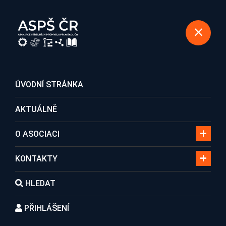
REGISTRACE DO ASOCIACE
ÚVODNÍ STRÁNKA
AKTUÁLNĚ
Lidé
O ASOCIACI
KONTAKTY
Domů
Lidé
Ing. Karel Beran
HLEDAT
PŘIHLÁŠENÍ