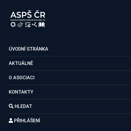
REGISTRACE DO ASOCIACE
ÚVODNÍ STRÁNKA
AKTUÁLNĚ
Členské školy
O ASOCIACI
KONTAKTY
Domů
Kontakty
Členské školy
Střední průmyslová šk
HLEDAT
PŘIHLÁŠENÍ