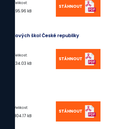
Velikost:
STÁHNOUT
295.96 kB
růmyslových škol České republiky
Velikost:
STÁHNOUT
334.03 kB
Velikost:
STÁHNOUT
804.17 kB