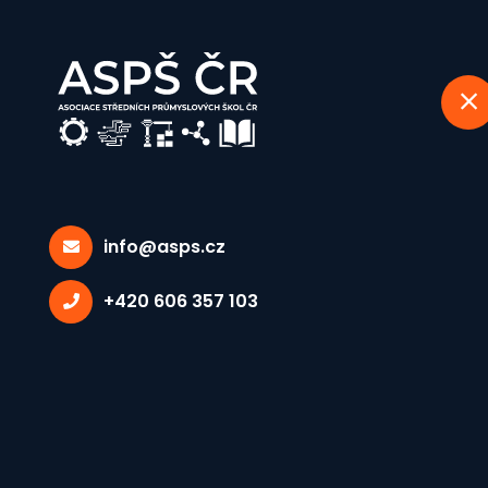
info@asps.cz
Valná hrom
+420 606 357 103
Domů
Valná hromada 2022