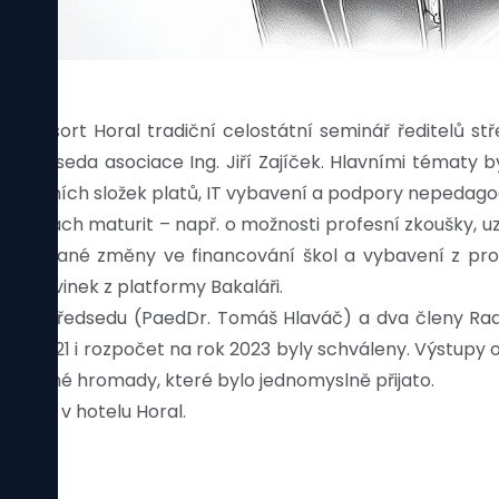
rea Resort Horal tradiční celostátní seminář ředitelů st
předseda asociace Ing. Jiří Zajíček. Hlavními tématy b
nadtarifních složek platů, IT vybavení a podpory nepedag
eformách maturit – např. o možnosti profesní zkoušky, uz
 plánované změny ve financování škol a vybavení z pro
 a novinek z platformy Bakaláři.
místopředsedu (PaedDr. Tomáš Hlaváč) a dva členy Rady (
rok 2021 i rozpočet na rok 2023 byly schváleny. Výstup
í Valné hromady, které bylo jednomyslně přijato.
23 opět v hotelu Horal.