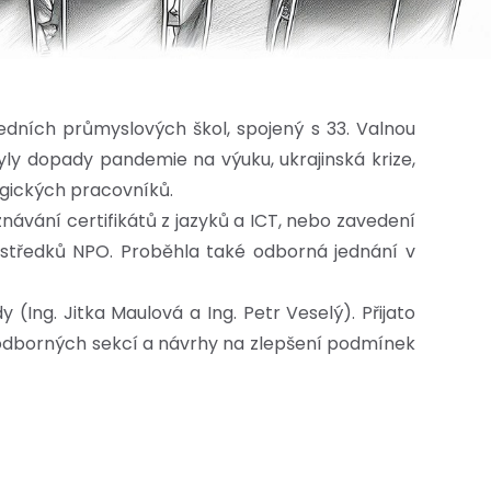
ředních průmyslových škol, spojený s 33. Valnou
yly dopady pandemie na výuku, ukrajinská krize,
ogických pracovníků.
návání certifikátů z jazyků a ICT, nebo zavedení
středků NPO. Proběhla také odborná jednání v
Ing. Jitka Maulová a Ing. Petr Veselý). Přijato
y odborných sekcí a návrhy na zlepšení podmínek