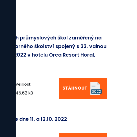
středních průmyslových škol zaměřený na
e odborného školství spojený s 33. Valnou
 října 2022 v hotelu Orea Resort Horal,
Velikost:
STÁHNOUT
45.62 kB
ČR ze dne 11. a 12.10. 2022