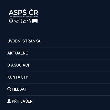
REGISTRACE DO ASOCIACE
ÚVODNÍ STRÁNKA
AKTUÁLNĚ
Členské školy
O ASOCIACI
KONTAKTY
Domů
Kontakty
Členské školy
Střední škola
HLEDAT
PŘIHLÁŠENÍ