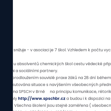
m.
ále snižuje - v asociaci je 7 škol. Vzhledem k počtu vych
ovat u absolventů chemických škol cestu vědecké připrave
školami a sociálními partnery.
S a s prodloužením souvislé praxe žáků na 28 dní během st
la prodiskutována situace s navýšením všeobecných pře
vyučuje na SPSCH v Brně
na principu komunikace, rétorik
ách školy
http://www.spschbr.cz
a budou i k dispozici 
5.12.2006. Všechna školení jsou stejně zaměřena ( všeobec