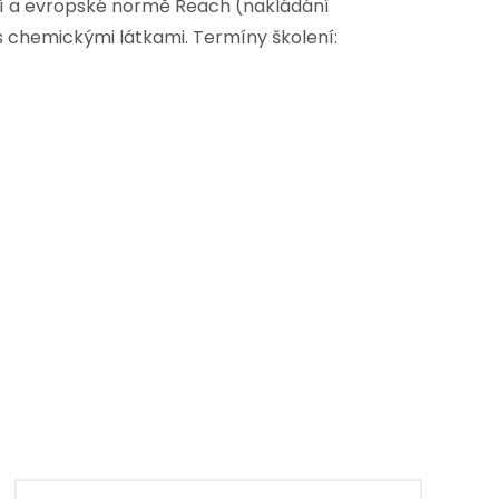
ění a evropské normě Reach (nakládání
s chemickými látkami. Termíny školení: