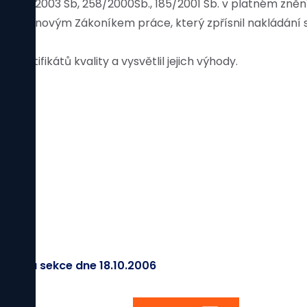
á.č. 356/2003 Sb, 258/2000Sb., 185/2001 Sb. v platném zn
slost s novým Zákoníkem práce, který zpřísnil nakládání 
ertifikátů kvality a vysvětlil jejich výhody.
emická sekce dne 18.10.2006