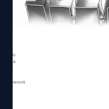
tník, CSc
omolková
 Šnajdar
ra Drašnerová
pová