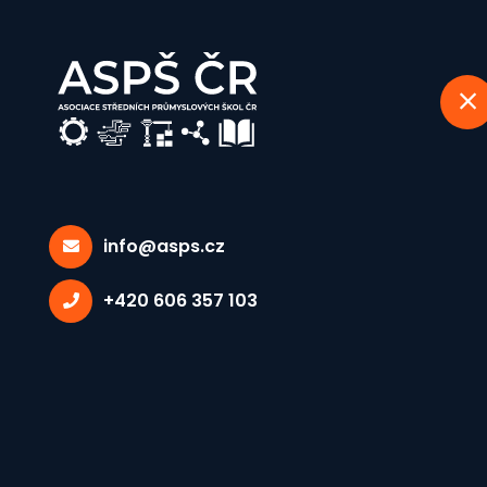
info@asps.cz
Zápis z jed
+420 606 357 103
18.10.2006
Domů
Zápis z jednání chemické sekce ze