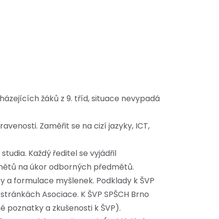
ázejících žáků z 9. tříd, situace nevypadá
nosti. Zaměřit se na cizí jazyky, ICT,
udia. Každý ředitel se vyjádřil
dmětů na úkor odborných předmětů.
y a formulace myšlenek. Podklady k ŠVP
na stránkách Asociace. K ŠVP SPŠCH Brno
né poznatky a zkušenosti k ŠVP).