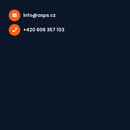
info@asps.cz
+420 606 357 103
Vybrané tagy:
PROHLÁŠENÍ
×
Prohlášení Unie školských
asociací CZESHA k novele
školského zákona č.
561/2004 Sb. týkající se
změny podmínek přijímání