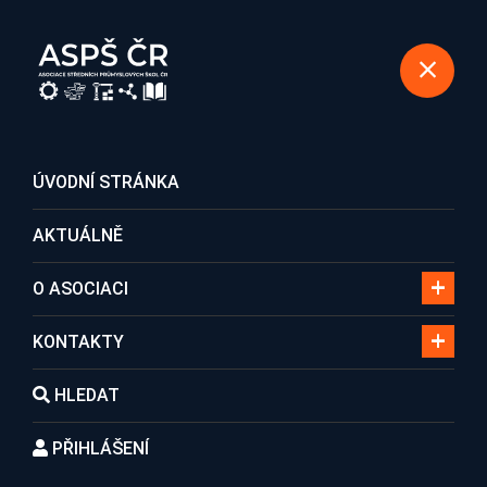
REGISTRACE DO ASOCIACE
ÚVODNÍ STRÁNKA
AKTUÁLNĚ
Aktuálně
O ASOCIACI
KONTAKTY
Domů
Aktuálně
HLEDAT
PŘIHLÁŠENÍ