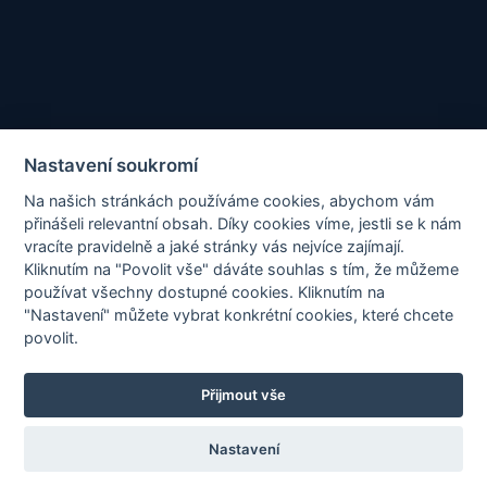
Tagy
Nastavení soukromí
Na našich stránkách používáme cookies, abychom vám
přinášeli relevantní obsah. Díky cookies víme, jestli se k nám
PROHLÁŠENÍ
vracíte pravidelně a jaké stránky vás nejvíce zajímají.
Kliknutím na "Povolit vše" dáváte souhlas s tím, že můžeme
používat všechny dostupné cookies. Kliknutím na
"Nastavení" můžete vybrat konkrétní cookies, které chcete
povolit.
Tato stránka je chráněna službou reCAPTCHA a platí
Zásady
Přijmout vše
ochrany osobních údajů
a
Smluvní podmínky
společnosti Google.
Nastavení
© 2025