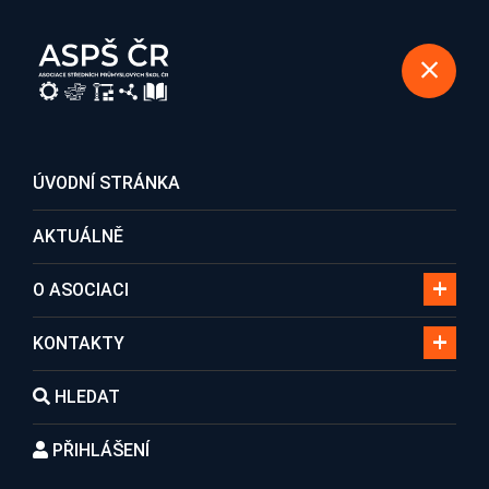
REGISTRACE DO ASOCIACE
ÚVODNÍ STRÁNKA
AKTUÁLNĚ
Hledání
O ASOCIACI
KONTAKTY
Domů
Hledání
HLEDAT
PŘIHLÁŠENÍ