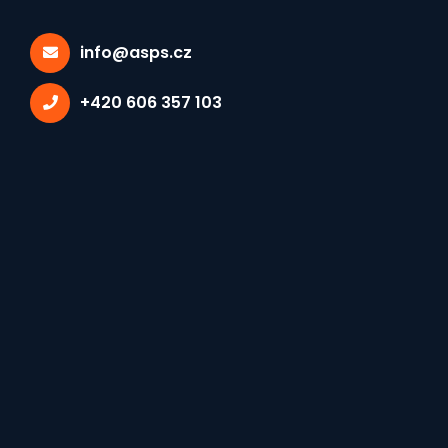
info@asps.cz
+420 606 357 103
Vybrané tagy:
JEDNÁNÍ ČLENŮ RADY
×
Zápis z jednání rady Asociace
středních průmyslových škol
ČR, 20. 3. 2023
26. březen 2023
Přílohy: 3