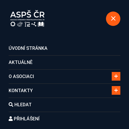
REGISTRACE DO ASOCIACE
ÚVODNÍ STRÁNKA
AKTUÁLNĚ
Hledání
O ASOCIACI
KONTAKTY
Domů
Hledání
HLEDAT
PŘIHLÁŠENÍ