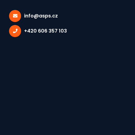
info@asps.cz
+420 606 357 103
Vybrané tagy:
JEDNÁNÍ SEKCÍ
×
Zápis z jednání
elektrotechnické sekce
Asociace středních
průmyslových škol ČR
konané dne 5. 10. 2011 ve